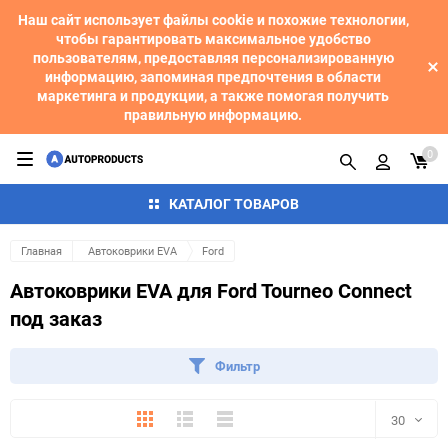
Наш сайт использует файлы cookie и похожие технологии,
чтобы гарантировать максимальное удобство
пользователям, предоставляя персонализированную
информацию, запоминая предпочтения в области
маркетинга и продукции, а также помогая получить
правильную информацию.
0
КАТАЛОГ ТОВАРОВ
Главная
Автоковрики EVA
Ford
Автоковрики EVA для Ford Tourneo Connect
под заказ
Фильтр
Плитка
Подробно
Компактно
30