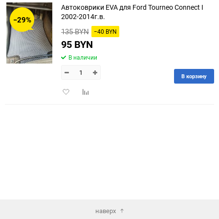
Автоковрики EVA для Ford Tourneo Connect I
30
2002-2014г.в.
−29%
135 BYN
−40 BYN
60
95 BYN
90
В наличии
150
В корзину
Добавить
Добавить
в
к
избранное
сравнению
наверх