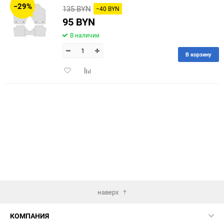
−29%
135 BYN
−40 BYN
60
95 BYN
В наличии
90
В корзину
150
Добавить
Добавить
в
к
избранное
сравнению
наверх
КОМПАНИЯ