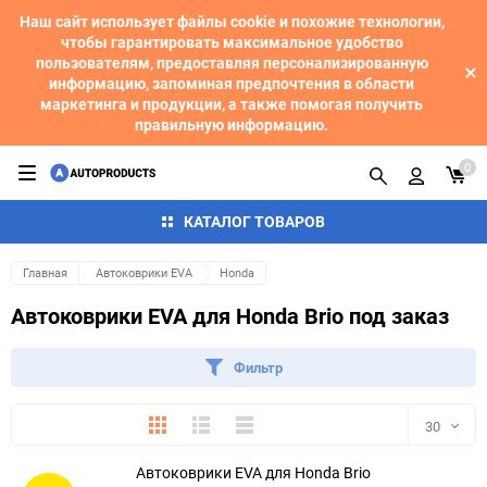
Наш сайт использует файлы cookie и похожие технологии,
чтобы гарантировать максимальное удобство
пользователям, предоставляя персонализированную
информацию, запоминая предпочтения в области
маркетинга и продукции, а также помогая получить
правильную информацию.
0
КАТАЛОГ ТОВАРОВ
Главная
Автоковрики EVA
Honda
Автоковрики EVA для Honda Brio под заказ
Фильтр
Плитка
Подробно
Компактно
30
Автоковрики EVA для Honda Brio
30