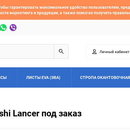
 чтобы гарантировать максимальное удобство пользователям, пр
асти маркетинга и продукции, а также помогая получить правил
Личный кабинет
ЙСЫ
ЛИСТЫ EVA (ЭВА)
СТРОПА ОКАНТОВОЧНАЯ
Adler
Alfa Romeo
hi Lancer под заказ
Audi
Austin
Buick
BYD