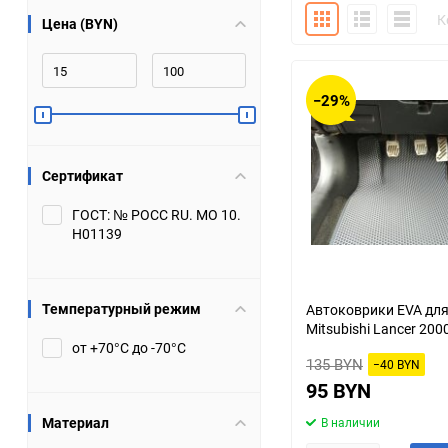
Плитка
Подробно
Компакт
К
Цена (BYN)
Bugatti
Cadillac
Chery
Chevrolet
−29%
DW Hower
Dacia
Сертификат
Datsun
De Tomaso
ГОСТ: № РОСС RU. МО 10.
Н01139
DongFeng
Doninvest
Ferrari
Fiat
Температурный режим
Автоковрики EVA дл
Mitsubishi Lancer 200
Geely
Genesis
от +70°С до -70°С
135 BYN
−40 BYN
Hanomag
Haval
95 BYN
Материал
В наличии
Hummer
Hyundai