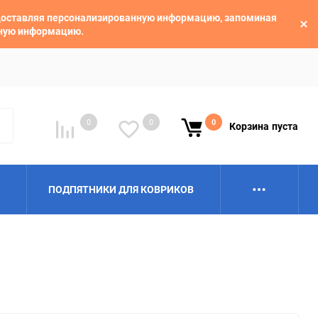
едоставляя персонализированную информацию, запоминая
ьную информацию.
0
0
0
Корзина
пуста
ПОДПЯТНИКИ ДЛЯ КОВРИКОВ
Alpina
Aro
BAIC
BelGee
Borgward
Brilliance