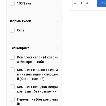
100% eva
В 
JMC
Jaguar
Lamborghini
Lancia
Форма ячеек
Сота
Lincoln
Luxgen
Maserati
Maybach
Тип коврика
Metrocab
Mitsubishi
Комплект салон (4 коврик
а, без креплений)
Opel
PUCH
Комплект в салон + перем
ычка или задний сплошно
Porsche
Proton
й (без креплений)
Комплект передних коври
Rover
SEAT
ков (2 шт., без креплений)
Перемычка (без креплени
ShuangHuan
Skoda
й)