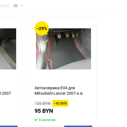
но
ол-во:
30
Chana
ChangFeng
30
Chrysler
Citroen
−29%
60
Dadi
Daewoo
90
DeLorean
Delage
150
Eagle
Excalibur
Ford
Foton
я
Автоковрики EVA для
0-2007
Mitsubishi Lancer 2007-н.в.
Geo
Great Wall
135 BYN
−40 BYN
Hawtai
Honda
95 BYN
В наличии
Infiniti
Iran Khodro