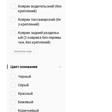
Коврик водительский (без
Suzuki
TATA
креплений)
Tianye
Tofas
Коврик пассажирский (бе
з креплений)
Volkswagen
Volvo
Коврик задний раздельн
ый (2 коврика без перемы
чки, без креплений)
Zotye
ЗАЗ
показать еще
Москвич
СМЗ
Цвет основания
Черный
Серый
Красный
Бежевый
Коричневый