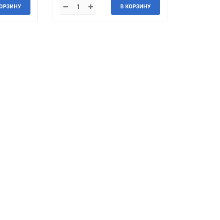
КОРЗИНУ
В КОРЗИНУ
Jeep
Jinbei
Land Rover
Landwind
MG
MINI
Mercedes-Benz
Mazda
Mitsuoka
Morgan
Packard
Peugeot
Ravon
Renault
Saab
Saturn
Smart
SsangYong