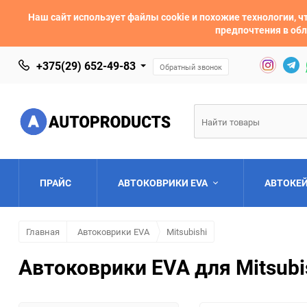
Наш сайт использует файлы cookie и похожие технологии,
предпочтения в обл
+375(29) 652-49-83
Обратный звонок
ПРАЙС
АВТОКОВРИКИ EVA
АВТОКЕ
Главная
Автоковрики EVA
Mitsubishi
AC
Acura
Автоковрики EVA для Mitsubis
Asia
Aston Martin
Bentley
BMW