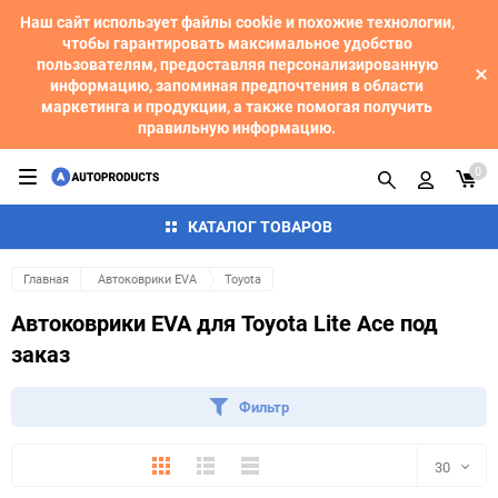
Наш сайт использует файлы cookie и похожие технологии,
чтобы гарантировать максимальное удобство
пользователям, предоставляя персонализированную
информацию, запоминая предпочтения в области
маркетинга и продукции, а также помогая получить
правильную информацию.
0
КАТАЛОГ ТОВАРОВ
Главная
Автоковрики EVA
Toyota
Автоковрики EVA для Toyota Lite Ace под
заказ
Фильтр
Плитка
Подробно
Компактно
30