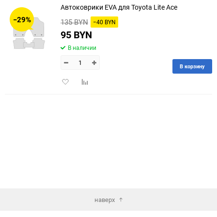
Автоковрики EVA для Toyota Lite Ace
30
−29%
135 BYN
−40 BYN
60
95 BYN
В наличии
90
В корзину
150
Добавить
Добавить
в
к
избранное
сравнению
наверх