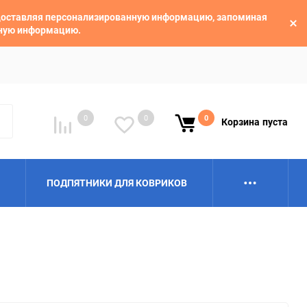
едоставляя персонализированную информацию, запоминая
ьную информацию.
0
0
0
Корзина
пуста
ПОДПЯТНИКИ ДЛЯ КОВРИКОВ
Alpina
Aro
BAIC
BelGee
Borgward
Brilliance