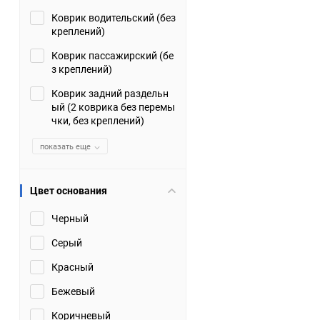
Коврик водительский (без
Suzuki
TATA
креплений)
Tianye
Tofas
Коврик пассажирский (бе
з креплений)
Volkswagen
Volvo
Коврик задний раздельн
ый (2 коврика без перемы
чки, без креплений)
Zotye
ЗАЗ
показать еще
Москвич
СМЗ
Цвет основания
Черный
Серый
Красный
Бежевый
Коричневый