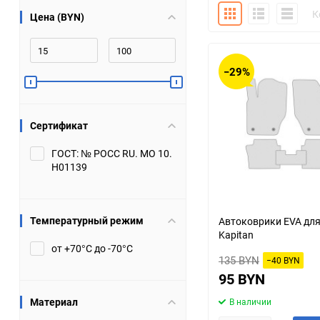
Плитка
Подробно
Компакт
К
Цена (BYN)
Bugatti
Cadillac
Chery
Chevrolet
−29%
DW Hower
Dacia
Сертификат
Datsun
De Tomaso
ГОСТ: № РОСС RU. МО 10.
Н01139
DongFeng
Doninvest
Ferrari
Fiat
Температурный режим
Автоковрики EVA для
Kapitan
Geely
Genesis
от +70°С до -70°С
135 BYN
−40 BYN
Hanomag
Haval
95 BYN
Материал
В наличии
Hummer
Hyundai