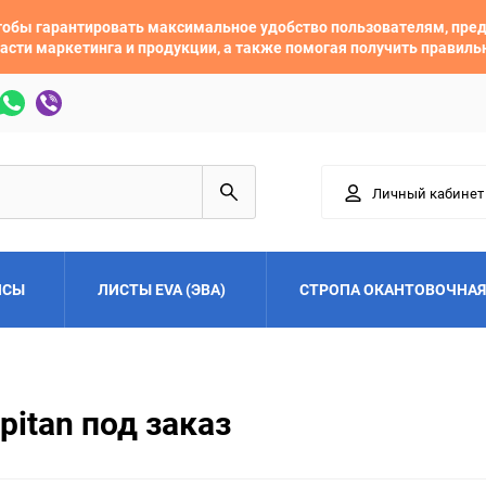
 чтобы гарантировать максимальное удобство пользователям, пр
асти маркетинга и продукции, а также помогая получить правил
Личный кабинет
ЙСЫ
ЛИСТЫ EVA (ЭВА)
СТРОПА ОКАНТОВОЧНАЯ
Adler
Alfa Romeo
pitan под заказ
Audi
Austin
Buick
BYD