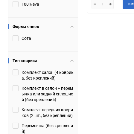
100% eva
В 
JMC
Jaguar
Lamborghini
Lancia
Форма ячеек
Сота
Lincoln
Luxgen
Maserati
Maybach
Тип коврика
Metrocab
Mitsubishi
Комплект салон (4 коврик
а, без креплений)
Opel
PUCH
Комплект в салон + перем
ычка или задний сплошно
Porsche
Proton
й (без креплений)
Комплект передних коври
Rover
SEAT
ков (2 шт., без креплений)
Перемычка (без креплени
ShuangHuan
Skoda
й)