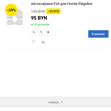
Автоковрики EVA для Honda Ridgeline
30
−29%
135 BYN
−40 BYN
60
95 BYN
В наличии
90
В корзину
150
Добавить
Добавить
в
к
избранное
сравнению
наверх