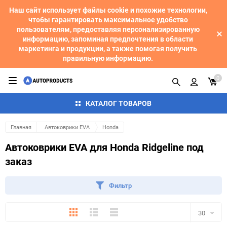
Наш сайт использует файлы cookie и похожие технологии,
чтобы гарантировать максимальное удобство
пользователям, предоставляя персонализированную
информацию, запоминая предпочтения в области
маркетинга и продукции, а также помогая получить
правильную информацию.
0
КАТАЛОГ ТОВАРОВ
Главная
Автоковрики EVA
Honda
Автоковрики EVA для Honda Ridgeline под
заказ
Фильтр
Плитка
Подробно
Компактно
30