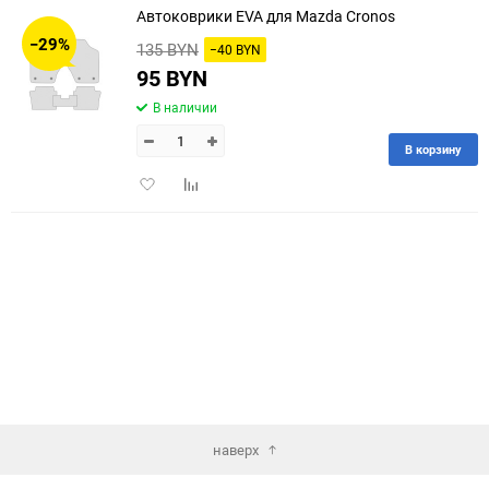
Автоковрики EVA для Mazda Cronos
30
−29%
135 BYN
−40 BYN
60
95 BYN
В наличии
90
В корзину
150
Добавить
Добавить
в
к
избранное
сравнению
наверх