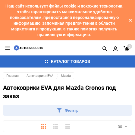
Наш сайт использует файлы cookie и похожие технологии,
чтобы гарантировать максимальное удобство
пользователям, предоставляя персонализированную
информацию, запоминая предпочтения в области
маркетинга и продукции, а также помогая получить
правильную информацию.
0
КАТАЛОГ ТОВАРОВ
Главная
Автоковрики EVA
Mazda
Автоковрики EVA для Mazda Cronos под
заказ
Фильтр
Плитка
Подробно
Компактно
30