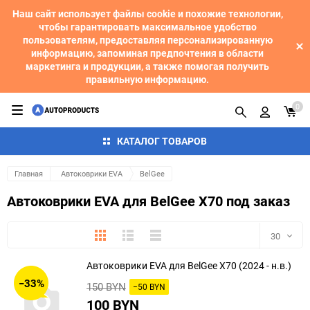
Наш сайт использует файлы cookie и похожие технологии,
чтобы гарантировать максимальное удобство
пользователям, предоставляя персонализированную
информацию, запоминая предпочтения в области
маркетинга и продукции, а также помогая получить
правильную информацию.
0
КАТАЛОГ ТОВАРОВ
Главная
Автоковрики EVA
BelGee
Автоковрики EVA для BelGee X70 под заказ
Плитка
Подробно
Компактно
30
Автоковрики EVA для BelGee X70 (2024 - н.в.)
30
−33%
150 BYN
−50 BYN
60
100 BYN