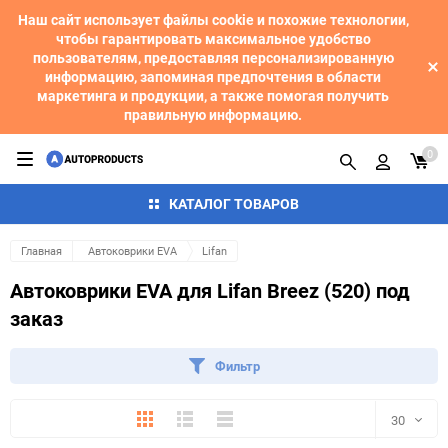
Наш сайт использует файлы cookie и похожие технологии,
чтобы гарантировать максимальное удобство
пользователям, предоставляя персонализированную
информацию, запоминая предпочтения в области
маркетинга и продукции, а также помогая получить
правильную информацию.
0
КАТАЛОГ ТОВАРОВ
Главная
Автоковрики EVA
Lifan
Автоковрики EVA для Lifan Breez (520) под
заказ
Фильтр
Плитка
Подробно
Компактно
30