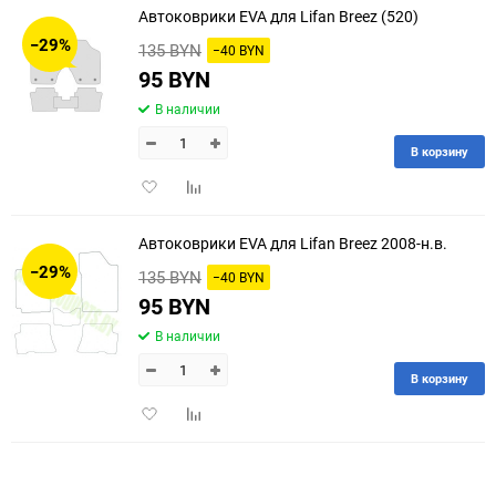
Автоковрики EVA для Lifan Breez (520)
30
−29%
135 BYN
−40 BYN
60
95 BYN
В наличии
90
В корзину
150
Добавить
Добавить
в
к
избранное
сравнению
Автоковрики EVA для Lifan Breez 2008-н.в.
−29%
135 BYN
−40 BYN
95 BYN
В наличии
В корзину
Добавить
Добавить
в
к
избранное
сравнению