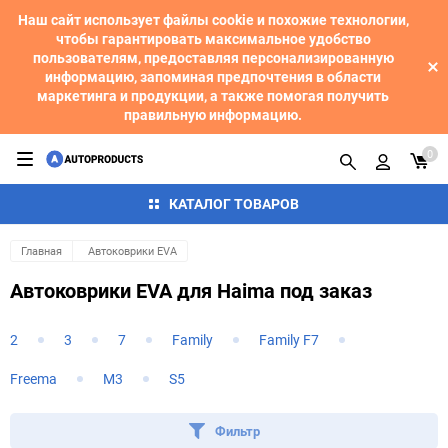
Наш сайт использует файлы cookie и похожие технологии,
чтобы гарантировать максимальное удобство
пользователям, предоставляя персонализированную
информацию, запоминая предпочтения в области
маркетинга и продукции, а также помогая получить
правильную информацию.
0
КАТАЛОГ ТОВАРОВ
Главная
Автоковрики EVA
Автоковрики EVA для Haima под заказ
2
3
7
Family
Family F7
Freema
M3
S5
Фильтр