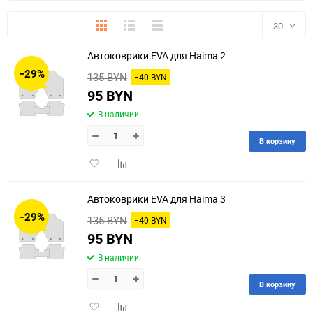
Плитка
Подробно
Компактно
30
Автоковрики EVA для Haima 2
30
−29%
135 BYN
−40 BYN
60
95 BYN
В наличии
90
В корзину
150
Добавить
Добавить
в
к
избранное
сравнению
Автоковрики EVA для Haima 3
−29%
135 BYN
−40 BYN
95 BYN
В наличии
В корзину
Добавить
Добавить