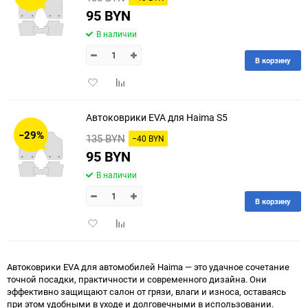
95 BYN
В наличии
В корзину
Добавить
Добавить
в
к
избранное
сравнению
Автоковрики EVA для Haima S5
−29%
135 BYN
−40 BYN
95 BYN
В наличии
В корзину
Добавить
Добавить
в
к
избранное
сравнению
Автоковрики EVA для автомобилей Haima — это удачное сочетание
точной посадки, практичности и современного дизайна. Они
эффективно защищают салон от грязи, влаги и износа, оставаясь
при этом удобными в уходе и долговечными в использовании.