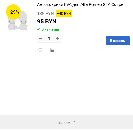
Автоковрики EVA для Alfa Romeo GTA Coupe
30
−29%
135 BYN
−40 BYN
60
95 BYN
В наличии
90
В корзину
150
Добавить
Добавить
в
к
избранное
сравнению
наверх