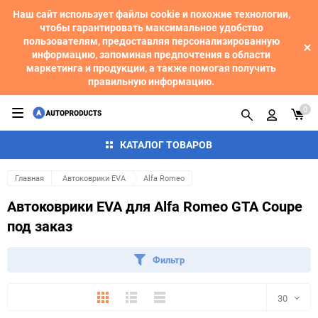
Наш сайт использует файлы cookie и похожие технологии,
чтобы гарантировать максимальное удобство
пользователям, предоставляя персонализированную
информацию, запоминая предпочтения в области
маркетинга и продукции, а также помогая получить
правильную информацию.
0
КАТАЛОГ ТОВАРОВ
Главная
Автоковрики EVA
Alfa Romeo
Автоковрики EVA для Alfa Romeo GTA Coupe
под заказ
Фильтр
Плитка
Подробно
Компактно
30