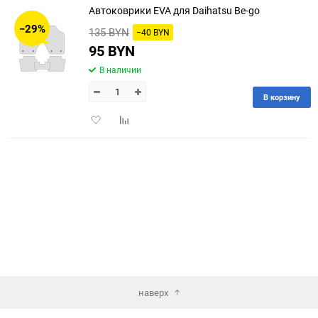
Автоковрики EVA для Daihatsu Be-go
30
−29%
135 BYN
−40 BYN
60
95 BYN
В наличии
90
В корзину
150
Добавить
Добавить
в
к
избранное
сравнению
наверх