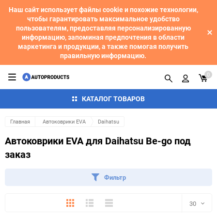
Наш сайт использует файлы cookie и похожие технологии,
чтобы гарантировать максимальное удобство
пользователям, предоставляя персонализированную
информацию, запоминая предпочтения в области
маркетинга и продукции, а также помогая получить
правильную информацию.
0
КАТАЛОГ ТОВАРОВ
Главная
Автоковрики EVA
Daihatsu
Автоковрики EVA для Daihatsu Be-go под
заказ
Фильтр
Плитка
Подробно
Компактно
30