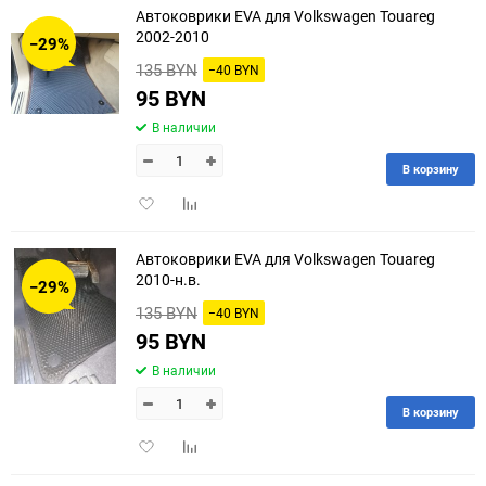
Автоковрики EVA для Volkswagen Touareg
30
2002-2010
−29%
135 BYN
−40 BYN
60
95 BYN
90
В наличии
150
В корзину
Добавить
Добавить
в
к
избранное
сравнению
Автоковрики EVA для Volkswagen Touareg
2010-н.в.
−29%
135 BYN
−40 BYN
95 BYN
В наличии
В корзину
Добавить
Добавить
в
к