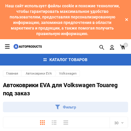
Наш сайт использует файлы cookie и похожие технологии,
чтобы гарантировать максимальное удобство
пользователям, предоставляя персонализированную
информацию, запоминая предпочтения в области
маркетинга и продукции, а также помогая получить
правильную информацию.
0
КАТАЛОГ ТОВАРОВ
Главная
Автоковрики EVA
Volkswagen
Автоковрики EVA для Volkswagen Touareg
под заказ
Фильтр
Плитка
Подробно
Компактно
30