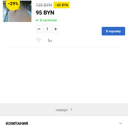
−29%
135 BYN
−40 BYN
60
95 BYN
В наличии
90
В корзину
150
Добавить
Добавить
в
к
избранное
сравнению
наверх
КОМПАНИЯ