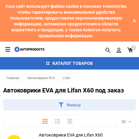
Наш сайт использует файлы cookie и похожие технологии,
чтобы гарантировать максимальное удобство
пользователям, предоставляя персонализированную
информацию, запоминая предпочтения в области
маркетинга и продукции, а также помогая получить
правильную информацию.
0
КАТАЛОГ ТОВАРОВ
Главная
Автоковрики EVA
Lifan
Автоковрики EVA для Lifan X60 под заказ
Фильтр
Плитка
Подробно
Компактно
30
Автоковрики EVA для Lifan X60
30