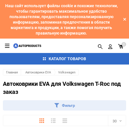
Наш сайт использует файлы cookie и похожие технологии,
чтобы гарантировать максимальное удобство
пользователям, предоставляя персонализированную
информацию, запоминая предпочтения в области
маркетинга и продукции, а также помогая получить
правильную информацию.
0
КАТАЛОГ ТОВАРОВ
Главная
Автоковрики EVA
Volkswagen
Автоковрики EVA для Volkswagen T-Roc под
заказ
Фильтр
Плитка
Подробно
Компактно
30