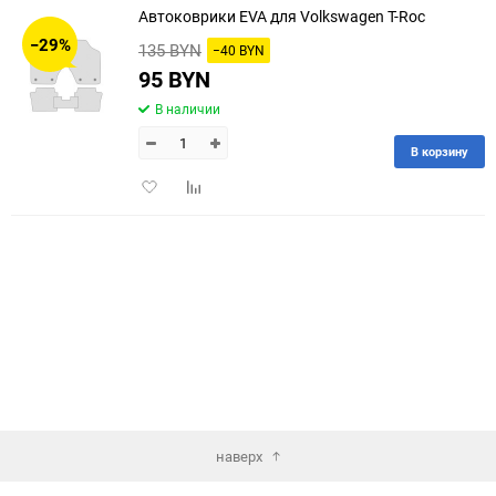
Автоковрики EVA для Volkswagen T-Roc
30
−29%
135 BYN
−40 BYN
60
95 BYN
В наличии
90
В корзину
150
Добавить
Добавить
в
к
избранное
сравнению
наверх