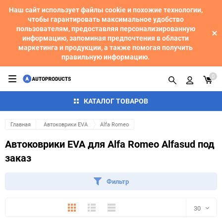
Наш сайт использует файлы cookie и похожие технологии,
чтобы гарантировать максимальное удобство
пользователям, предоставляя персонализированную
информацию, запоминая предпочтения в области
маркетинга и продукции, а также помогая получить
правильную информацию.
0
КАТАЛОГ ТОВАРОВ
Главная
Автоковрики EVA
Alfa Romeo
Автоковрики EVA для Alfa Romeo Alfasud под
заказ
Фильтр
Плитка
Подробно
Компактно
30