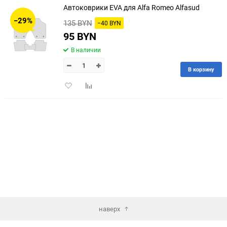
Автоковрики EVA для Alfa Romeo Alfasud
30
−29%
135 BYN
−40 BYN
60
95 BYN
В наличии
90
В корзину
150
Добавить
Добавить
в
к
избранное
сравнению
наверх