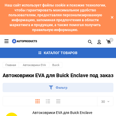
Наш сайт использует файлы cookie и похожие технологии,
чтобы гарантировать максимальное удобство
пользователям, предоставляя персонализированную
информацию, запоминая предпочтения в области
маркетинга и продукции, а также помогая получить
правильную информацию.
0
КАТАЛОГ ТОВАРОВ
Главная
Автоковрики EVA
Buick
Автоковрики EVA для Buick Enclave под заказ
Фильтр
Плитка
Подробно
Компактно
30
Автоковрики EVA для Buick Enclave
30