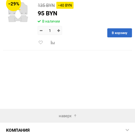
−29%
135 BYN
−40 BYN
60
95 BYN
В наличии
90
В корзину
150
Добавить
Добавить
в
к
избранное
сравнению
наверх
КОМПАНИЯ