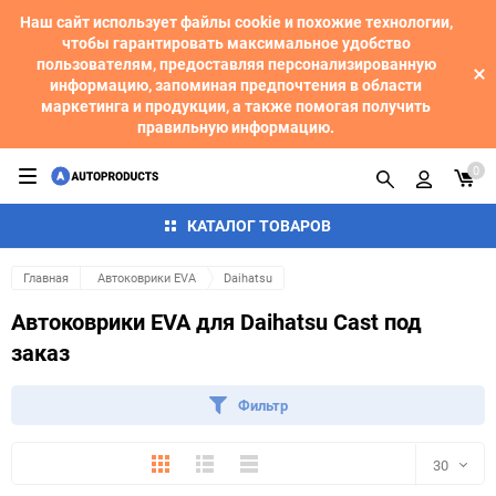
Наш сайт использует файлы cookie и похожие технологии,
чтобы гарантировать максимальное удобство
пользователям, предоставляя персонализированную
информацию, запоминая предпочтения в области
маркетинга и продукции, а также помогая получить
правильную информацию.
0
КАТАЛОГ ТОВАРОВ
Главная
Автоковрики EVA
Daihatsu
Автоковрики EVA для Daihatsu Cast под
заказ
Фильтр
Плитка
Подробно
Компактно
30