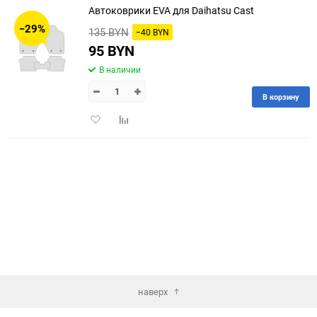
Автоковрики EVA для Daihatsu Cast
30
−29%
135 BYN
−40 BYN
60
95 BYN
В наличии
90
В корзину
150
Добавить
Добавить
в
к
избранное
сравнению
наверх