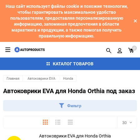
Наш сайт использует файлы cookie и похожие технологии,
чтобы гарантировать максимальное удобство
пользователям, предоставляя персонализированную
информацию, запоминая предпочтения в области
маркетинга и продукции, а также помогая получить
правильную информацию.
0
КАТАЛОГ ТОВАРОВ
Главная
Автоковрики EVA
Honda
Автоковрики EVA для Honda Orthia под заказ
Фильтр
Плитка
Подробно
Компактно
30
Автоковрики EVA для Honda Orthia
30