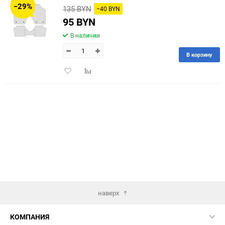
−29%
135 BYN
−40 BYN
60
95 BYN
В наличии
90
В корзину
150
Добавить
Добавить
в
к
избранное
сравнению
наверх
КОМПАНИЯ