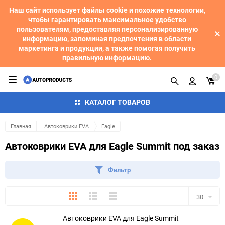
Наш сайт использует файлы cookie и похожие технологии,
чтобы гарантировать максимальное удобство
пользователям, предоставляя персонализированную
информацию, запоминая предпочтения в области
маркетинга и продукции, а также помогая получить
правильную информацию.
0
КАТАЛОГ ТОВАРОВ
Главная
Автоковрики EVA
Eagle
Автоковрики EVA для Eagle Summit под заказ
Фильтр
Плитка
Подробно
Компактно
30
Автоковрики EVA для Eagle Summit
30