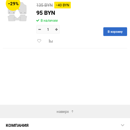
−29%
135 BYN
−40 BYN
60
95 BYN
В наличии
90
В корзину
150
Добавить
Добавить
в
к
избранное
сравнению
наверх
КОМПАНИЯ