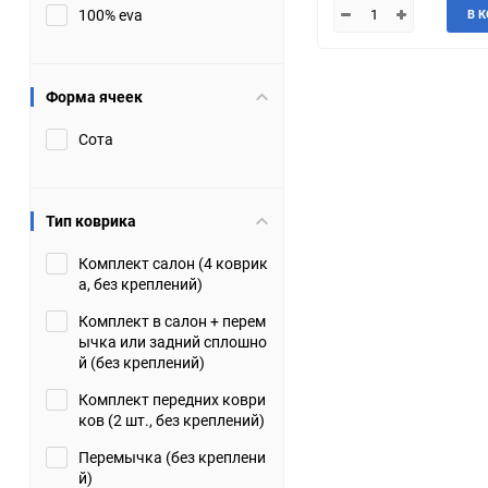
100% eva
В 
JMC
Jaguar
Lamborghini
Lancia
Форма ячеек
Сота
Lincoln
Luxgen
Maserati
Maybach
Тип коврика
Metrocab
Mitsubishi
Комплект салон (4 коврик
а, без креплений)
Opel
PUCH
Комплект в салон + перем
ычка или задний сплошно
Porsche
Proton
й (без креплений)
Комплект передних коври
Rover
SEAT
ков (2 шт., без креплений)
Перемычка (без креплени
ShuangHuan
Skoda
й)