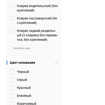
Коврик водительский (без
Suzuki
TATA
креплений)
Tianye
Tofas
Коврик пассажирский (бе
з креплений)
Volkswagen
Volvo
Коврик задний раздельн
ый (2 коврика без перемы
чки, без креплений)
Zotye
ЗАЗ
показать еще
Москвич
СМЗ
Цвет основания
Черный
Серый
Красный
Бежевый
Коричневый