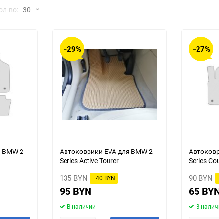
но
ол-во:
30
Chana
ChangFeng
30
Chrysler
Citroen
−29%
−27%
60
Dadi
Daewoo
90
DeLorean
Delage
150
Eagle
Excalibur
Ford
Foton
я BMW 2
Автоковрики EVA для BMW 2
Автоковр
Series Active Tourer
Series Co
Geo
Great Wall
135 BYN
90 BYN
−40 BYN
Hawtai
Honda
95 BYN
65 BY
В наличии
В налич
Infiniti
Iran Khodro