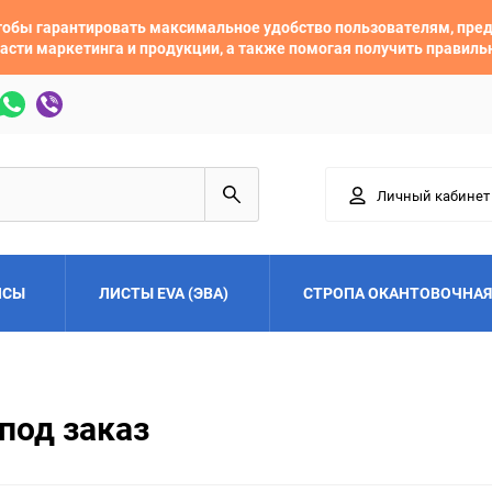
 чтобы гарантировать максимальное удобство пользователям, пр
асти маркетинга и продукции, а также помогая получить правил
Личный кабинет
ЙСЫ
ЛИСТЫ EVA (ЭВА)
СТРОПА ОКАНТОВОЧНАЯ
Adler
Alfa Romeo
под заказ
Audi
Austin
Buick
BYD