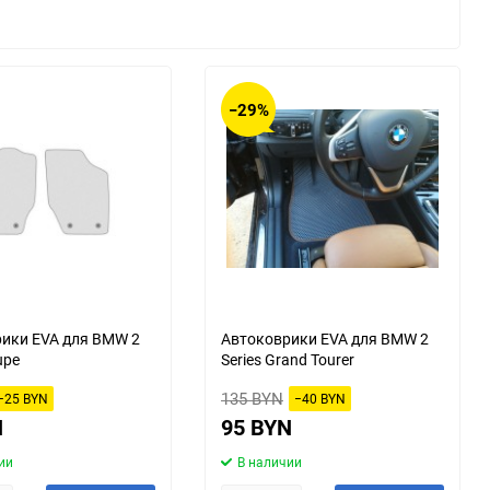
Changan
Changhe
DKW
DS
−29%
Daihatsu
Daimler
Derways
Dodge
FAW
FSO
GAC
GMC
ики EVA для BMW 2
Автоковрики EVA для BMW 2
upe
Series Grand Tourer
Hafei
Haima
135 BYN
−25 BYN
−40 BYN
HuangHai
Hudson
N
95 BYN
ии
В наличии
Isuzu
JAC