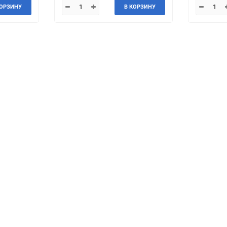
КОРЗИНУ
В КОРЗИНУ
Jeep
Jinbei
Land Rover
Landwind
MG
MINI
Mercedes-Benz
Mazda
Mitsuoka
Morgan
Packard
Peugeot
Ravon
Renault
Saab
Saturn
Smart
SsangYong