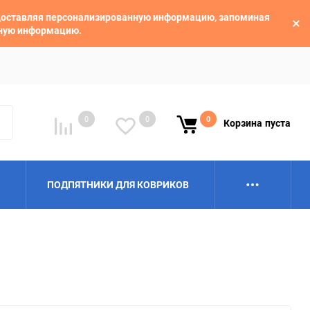
едоставляя персонализированную информацию, запоминая
ьную информацию.
0
0
0
Корзина
пуста
ПОДПЯТНИКИ ДЛЯ КОВРИКОВ
Alpina
Aro
BAIC
BelGee
Borgward
Brilliance