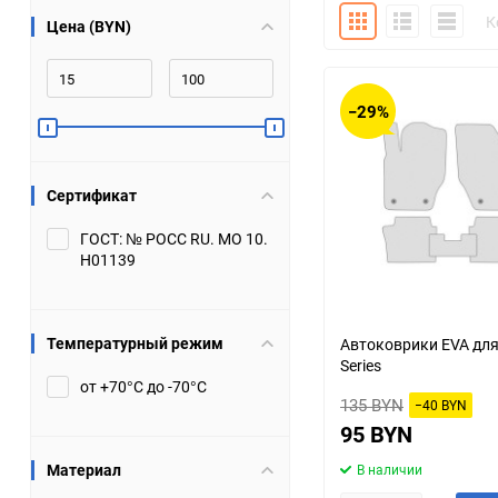
Плитка
Подробно
Компакт
К
Цена (BYN)
Bugatti
Cadillac
Chery
Chevrolet
−29%
DW Hower
Dacia
Сертификат
Datsun
De Tomaso
ГОСТ: № РОСС RU. МО 10.
Н01139
DongFeng
Doninvest
Ferrari
Fiat
Температурный режим
Автоковрики EVA дл
Series
Geely
Genesis
от +70°С до -70°С
135 BYN
−40 BYN
Hanomag
Haval
95 BYN
Материал
В наличии
Hummer
Hyundai