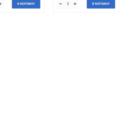
В КОРЗИНУ
В КОРЗИНУ
Kia
LADA (ВАЗ)
Lexus
Lifan
Mahindra
Maruti
McLaren
Mercury
Nissan
Oldsmobile
Plymouth
Pontiac
Renault Samsung
Rolls-Royce
Scion
Shanghai Maple
Steyr
Subaru