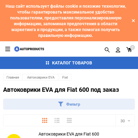
Наш сайт использует файлы cookie и похожие технологии,
чтобы гарантировать максимальное удобство
пользователям, предоставляя персонализированную
информацию, запоминая предпочтения в области
маркетинга и продукции, а также помогая получить
правильную информацию.
0
КАТАЛОГ ТОВАРОВ
Главная
Автоковрики EVA
Fiat
Автоковрики EVA для Fiat 600 под заказ
Фильтр
Плитка
Подробно
Компактно
30
Автоковрики EVA для Fiat 600
30