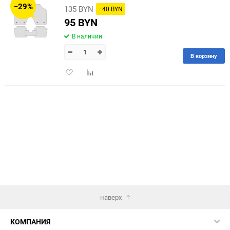
−29%
135 BYN
−40 BYN
60
95 BYN
В наличии
90
В корзину
150
Добавить
Добавить
в
к
избранное
сравнению
наверх
КОМПАНИЯ