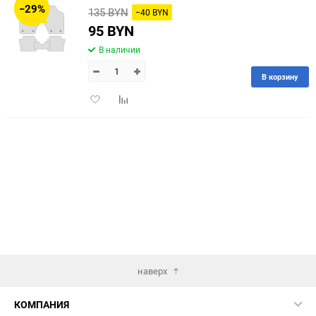
−29%
135 BYN
−40 BYN
60
95 BYN
В наличии
90
В корзину
150
Добавить
Добавить
в
к
избранное
сравнению
наверх
КОМПАНИЯ