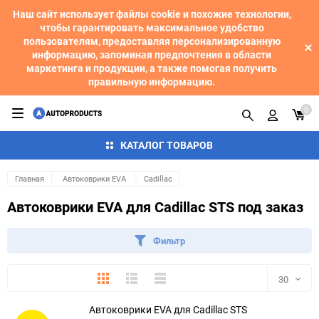
Наш сайт использует файлы cookie и похожие технологии,
чтобы гарантировать максимальное удобство
пользователям, предоставляя персонализированную
информацию, запоминая предпочтения в области
маркетинга и продукции, а также помогая получить
правильную информацию.
0
КАТАЛОГ ТОВАРОВ
Главная
Автоковрики EVA
Cadillac
Автоковрики EVA для Cadillac STS под заказ
Фильтр
Плитка
Подробно
Компактно
30
Автоковрики EVA для Cadillac STS
30