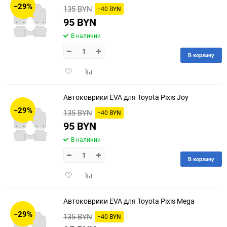
−29%
135 BYN
−40 BYN
60
95 BYN
В наличии
90
В корзину
150
Добавить
Добавить
в
к
избранное
сравнению
Автоковрики EVA для Toyota Pixis Joy
−29%
135 BYN
−40 BYN
95 BYN
В наличии
В корзину
Добавить
Добавить
в
к
избранное
сравнению
Автоковрики EVA для Toyota Pixis Mega
−29%
135 BYN
−40 BYN