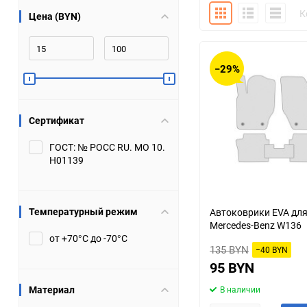
Плитка
Подробно
Компакт
К
Цена (BYN)
Bugatti
Cadillac
Chery
Chevrolet
−29%
DW Hower
Dacia
Сертификат
Datsun
De Tomaso
ГОСТ: № РОСС RU. МО 10.
Н01139
DongFeng
Doninvest
Ferrari
Fiat
Температурный режим
Автоковрики EVA дл
Mercedes-Benz W136
Geely
Genesis
от +70°С до -70°С
135 BYN
−40 BYN
Hanomag
Haval
95 BYN
Материал
В наличии
Hummer
Hyundai