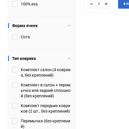
100% eva
В 
JMC
Jaguar
Lamborghini
Lancia
Форма ячеек
Сота
Lincoln
Luxgen
Maserati
Maybach
Тип коврика
Metrocab
Mitsubishi
Комплект салон (4 коврик
а, без креплений)
Opel
PUCH
Комплект в салон + перем
ычка или задний сплошно
Porsche
Proton
й (без креплений)
Комплект передних коври
Rover
SEAT
ков (2 шт., без креплений)
Перемычка (без креплени
ShuangHuan
Skoda
й)