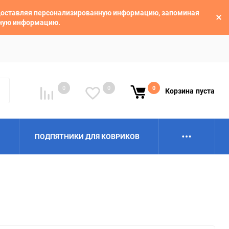
едоставляя персонализированную информацию, запоминая
ьную информацию.
0
0
0
Корзина
пуста
ПОДПЯТНИКИ ДЛЯ КОВРИКОВ
Alpina
Aro
BAIC
BelGee
Borgward
Brilliance