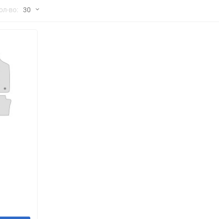
но
ол-во:
30
Chana
ChangFeng
30
Chrysler
Citroen
60
Dadi
Daewoo
90
DeLorean
Delage
150
Eagle
Excalibur
Ford
Foton
я
Geo
Great Wall
Hawtai
Honda
Infiniti
Iran Khodro