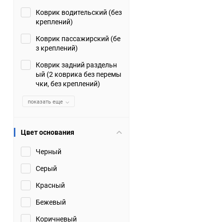
Коврик водительский (без
Suzuki
TATA
креплений)
Tianye
Tofas
Коврик пассажирский (бе
з креплений)
Volkswagen
Volvo
Коврик задний раздельн
ый (2 коврика без перемы
чки, без креплений)
Zotye
ЗАЗ
показать еще
Москвич
СМЗ
Цвет основания
Черный
Серый
Красный
Бежевый
Коричневый