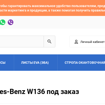
 чтобы гарантировать максимальное удобство пользователям, пр
асти маркетинга и продукции, а также помогая получить правил
Личный кабинет
ЙСЫ
ЛИСТЫ EVA (ЭВА)
СТРОПА ОКАНТОВОЧНАЯ
Adler
Alfa Romeo
es-Benz W136 под заказ
Audi
Austin
Buick
BYD