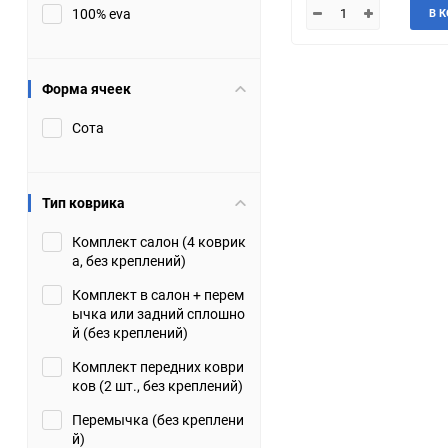
100% eva
В 
JMC
Jaguar
Lamborghini
Lancia
Форма ячеек
Сота
Lincoln
Luxgen
Maserati
Maybach
Тип коврика
Metrocab
Mitsubishi
Комплект салон (4 коврик
а, без креплений)
Opel
PUCH
Комплект в салон + перем
ычка или задний сплошно
Porsche
Proton
й (без креплений)
Комплект передних коври
Rover
SEAT
ков (2 шт., без креплений)
Перемычка (без креплени
ShuangHuan
Skoda
й)