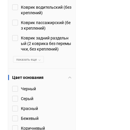
Коврик водительский (без
Suzuki
TATA
креплений)
Tianye
Tofas
Коврик пассажирский (бе
з креплений)
Volkswagen
Volvo
Коврик задний раздельн
ый (2 коврика без перемы
чки, без креплений)
Zotye
ЗАЗ
показать еще
Москвич
СМЗ
Цвет основания
Черный
Серый
Красный
Бежевый
Коричневый