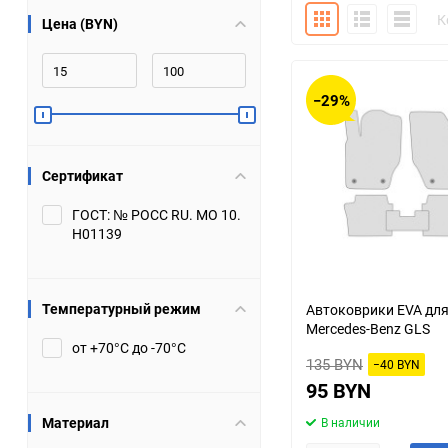
Плитка
Подробно
Компакт
К
Цена (BYN)
Bugatti
Cadillac
Chery
Chevrolet
−29%
DW Hower
Dacia
Сертификат
Datsun
De Tomaso
ГОСТ: № РОСС RU. МО 10.
Н01139
DongFeng
Doninvest
Ferrari
Fiat
Температурный режим
Автоковрики EVA дл
Mercedes-Benz GLS
Geely
Genesis
от +70°С до -70°С
135 BYN
−40 BYN
Hanomag
Haval
95 BYN
Материал
В наличии
Hummer
Hyundai