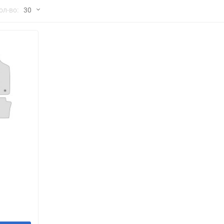
но
ол-во:
30
Chana
ChangFeng
30
Chrysler
Citroen
60
Dadi
Daewoo
90
DeLorean
Delage
150
Eagle
Excalibur
Ford
Foton
я
Geo
Great Wall
Hawtai
Honda
Infiniti
Iran Khodro