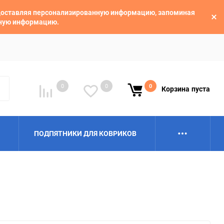
едоставляя персонализированную информацию, запоминая
ьную информацию.
0
0
0
Корзина
пуста
ПОДПЯТНИКИ ДЛЯ КОВРИКОВ
Alpina
Aro
BAIC
BelGee
Borgward
Brilliance