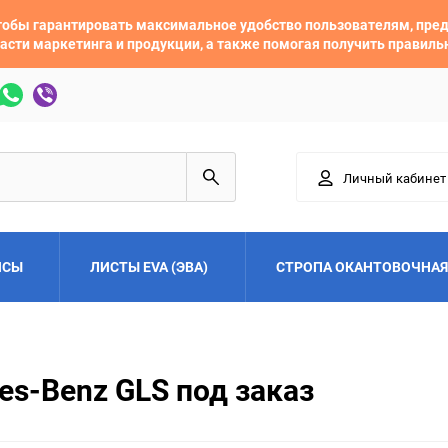
 чтобы гарантировать максимальное удобство пользователям, пр
асти маркетинга и продукции, а также помогая получить правил
Личный кабинет
ЙСЫ
ЛИСТЫ EVA (ЭВА)
СТРОПА ОКАНТОВОЧНАЯ
Adler
Alfa Romeo
es-Benz GLS под заказ
Audi
Austin
Buick
BYD