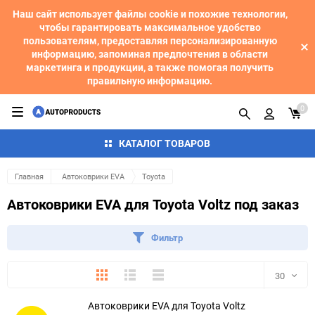
Наш сайт использует файлы cookie и похожие технологии,
чтобы гарантировать максимальное удобство
пользователям, предоставляя персонализированную
информацию, запоминая предпочтения в области
маркетинга и продукции, а также помогая получить
правильную информацию.
0
КАТАЛОГ ТОВАРОВ
Главная
Автоковрики EVA
Toyota
Автоковрики EVA для Toyota Voltz под заказ
Фильтр
Плитка
Подробно
Компактно
30
Автоковрики EVA для Toyota Voltz
30