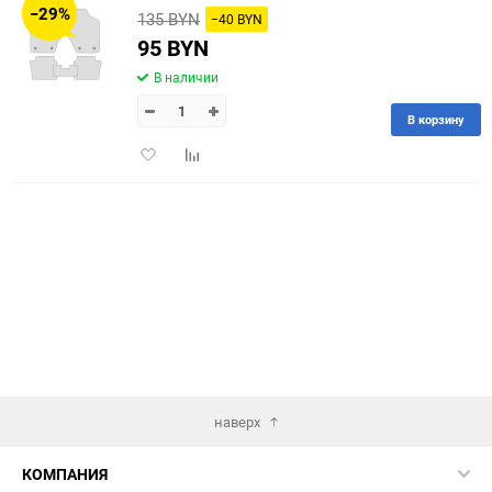
−29%
135 BYN
−40 BYN
60
95 BYN
В наличии
90
В корзину
150
Добавить
Добавить
в
к
избранное
сравнению
наверх
КОМПАНИЯ