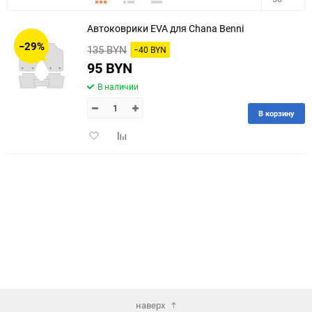
Автоковрики EVA для Chana Benni
30
−29%
135 BYN
−40 BYN
60
95 BYN
В наличии
90
В корзину
150
Добавить
Добавить
в
к
избранное
сравнению
наверх