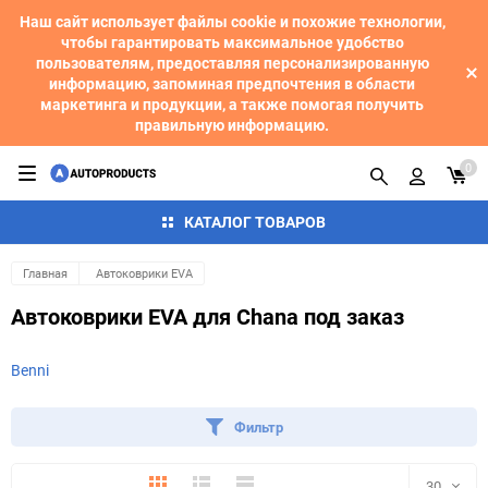
Наш сайт использует файлы cookie и похожие технологии,
чтобы гарантировать максимальное удобство
пользователям, предоставляя персонализированную
информацию, запоминая предпочтения в области
маркетинга и продукции, а также помогая получить
правильную информацию.
0
КАТАЛОГ ТОВАРОВ
Главная
Автоковрики EVA
Автоковрики EVA для Chana под заказ
Benni
Фильтр
Плитка
Подробно
Компактно
30