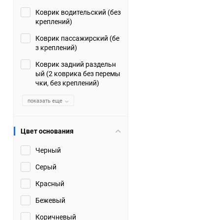
Коврик водительский (без
Suzuki
TATA
креплений)
Tianye
Tofas
Коврик пассажирский (бе
з креплений)
Volkswagen
Volvo
Коврик задний раздельн
ый (2 коврика без перемы
чки, без креплений)
Zotye
ЗАЗ
показать еще
Москвич
СМЗ
Цвет основания
Черный
Серый
Красный
Бежевый
Коричневый