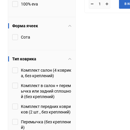
100% eva
В 
JMC
Jaguar
Lamborghini
Lancia
Форма ячеек
Сота
Lincoln
Luxgen
Maserati
Maybach
Тип коврика
Metrocab
Mitsubishi
Комплект салон (4 коврик
а, без креплений)
Opel
PUCH
Комплект в салон + перем
ычка или задний сплошно
Porsche
Proton
й (без креплений)
Комплект передних коври
Rover
SEAT
ков (2 шт., без креплений)
Перемычка (без креплени
ShuangHuan
Skoda
й)