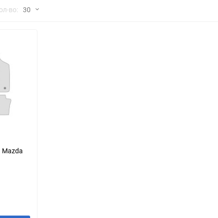
но
ол-во:
30
Chana
ChangFeng
30
Chrysler
Citroen
60
Dadi
Daewoo
90
DeLorean
Delage
150
Eagle
Excalibur
Ford
Foton
я Mazda
Geo
Great Wall
Hawtai
Honda
Infiniti
Iran Khodro