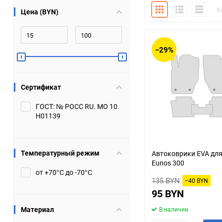
Плитка
Подробно
Компакт
К
Цена (BYN)
Bugatti
Cadillac
Chery
Chevrolet
−29%
DW Hower
Dacia
Сертификат
Datsun
De Tomaso
ГОСТ: № РОСС RU. МО 10.
Н01139
DongFeng
Doninvest
Ferrari
Fiat
Температурный режим
Автоковрики EVA дл
Eunos 300
Geely
Genesis
от +70°С до -70°С
135 BYN
−40 BYN
Hanomag
Haval
95 BYN
Материал
В наличии
Hummer
Hyundai