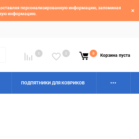
едоставляя персонализированную информацию, запоминая
ьную информацию.
0
0
0
Корзина
пуста
ПОДПЯТНИКИ ДЛЯ КОВРИКОВ
Alpina
Aro
BAIC
BelGee
Borgward
Brilliance