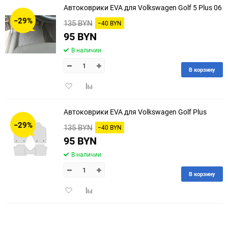
Автоковрики EVA для Volkswagen Golf 5 Plus 06
30
−29%
135 BYN
−40 BYN
60
95 BYN
В наличии
90
В корзину
150
Добавить
Добавить
в
к
избранное
сравнению
Автоковрики EVA для Volkswagen Golf Plus
−29%
135 BYN
−40 BYN
95 BYN
В наличии
В корзину
Добавить
Добавить
в
к
избранное
сравнению