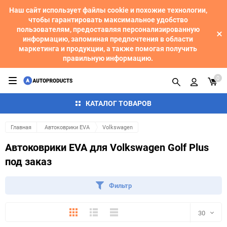
Наш сайт использует файлы cookie и похожие технологии,
чтобы гарантировать максимальное удобство
пользователям, предоставляя персонализированную
информацию, запоминая предпочтения в области
маркетинга и продукции, а также помогая получить
правильную информацию.
0
КАТАЛОГ ТОВАРОВ
Главная
Автоковрики EVA
Volkswagen
Автоковрики EVA для Volkswagen Golf Plus
под заказ
Фильтр
Плитка
Подробно
Компактно
30