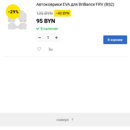
Автоковрики EVA для Brilliance FRV (BS2)
30
−29%
135 BYN
−40 BYN
60
95 BYN
В наличии
90
В корзину
150
Добавить
Добавить
в
к
избранное
сравнению
наверх