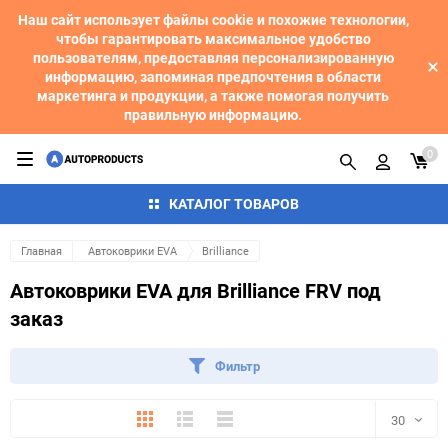
Наш сайт использует файлы cookie и похожие технологии,
чтобы гарантировать максимальное удобство
пользователям, предоставляя персонализированную
информацию, запоминая предпочтения в области
маркетинга и продукции, а также помогая получить
правильную информацию.
0
КАТАЛОГ ТОВАРОВ
Главная
Автоковрики EVA
Brilliance
Автоковрики EVA для Brilliance FRV под
заказ
Фильтр
Плитка
Подробно
Компактно
30