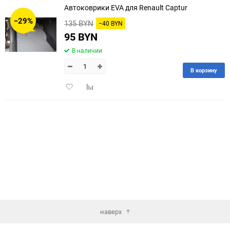
Автоковрики EVA для Renault Captur
30
−29%
135 BYN
−40 BYN
60
95 BYN
В наличии
90
В корзину
150
Добавить
Добавить
в
к
избранное
сравнению
наверх