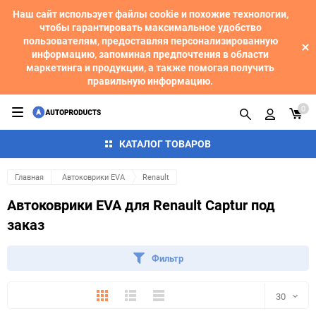
Наш сайт использует файлы cookie и похожие технологии,
чтобы гарантировать максимальное удобство
пользователям, предоставляя персонализированную
информацию, запоминая предпочтения в области
маркетинга и продукции, а также помогая получить
правильную информацию.
0
КАТАЛОГ ТОВАРОВ
Главная
Автоковрики EVA
Renault
Автоковрики EVA для Renault Captur под
заказ
Фильтр
Плитка
Подробно
Компактно
30