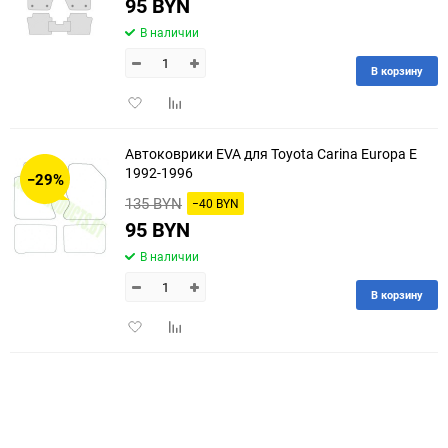
95 BYN
В наличии
В корзину
Добавить
Добавить
в
к
избранное
сравнению
Автоковрики EVA для Toyota Carina Europa E
1992-1996
−29%
135 BYN
−40 BYN
95 BYN
В наличии
В корзину
Добавить
Добавить
в
к
избранное
сравнению