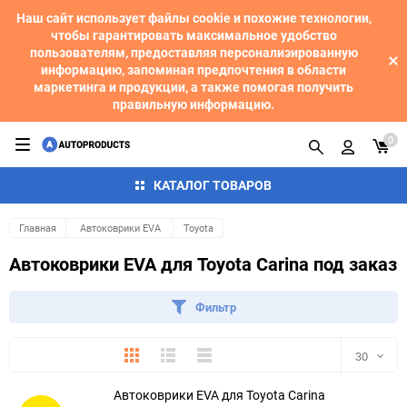
Наш сайт использует файлы cookie и похожие технологии,
чтобы гарантировать максимальное удобство
пользователям, предоставляя персонализированную
информацию, запоминая предпочтения в области
маркетинга и продукции, а также помогая получить
правильную информацию.
0
КАТАЛОГ ТОВАРОВ
Главная
Автоковрики EVA
Toyota
Автоковрики EVA для Toyota Carina под заказ
Фильтр
Плитка
Подробно
Компактно
30
Автоковрики EVA для Toyota Carina
30