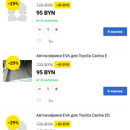
−29%
135 BYN
−40 BYN
60
95 BYN
В наличии
90
В корзину
150
Добавить
Добавить
в
к
избранное
сравнению
Автоковрики EVA для Toyota Carina E
−29%
135 BYN
−40 BYN
95 BYN
В наличии
В корзину
Добавить
Добавить
в
к
избранное
сравнению
Автоковрики EVA для Toyota Carina ED
−29%
135 BYN
−40 BYN