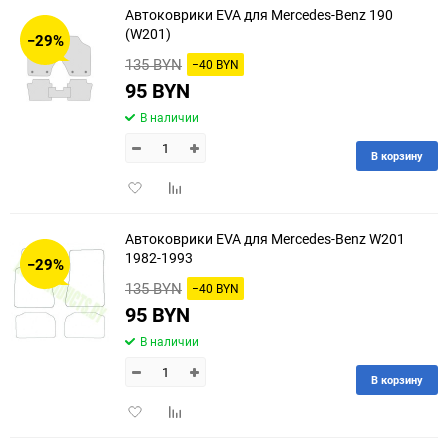
Автоковрики EVA для Mercedes-Benz 190
30
(W201)
−29%
135 BYN
−40 BYN
60
95 BYN
90
В наличии
150
В корзину
Добавить
Добавить
в
к
избранное
сравнению
Автоковрики EVA для Mercedes-Benz W201
1982-1993
−29%
135 BYN
−40 BYN
95 BYN
В наличии
В корзину
Добавить
Добавить
в
к