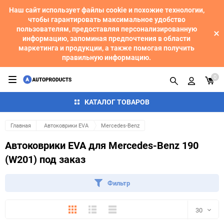
Наш сайт использует файлы cookie и похожие технологии,
чтобы гарантировать максимальное удобство
пользователям, предоставляя персонализированную
информацию, запоминая предпочтения в области
маркетинга и продукции, а также помогая получить
правильную информацию.
0
КАТАЛОГ ТОВАРОВ
Главная
Автоковрики EVA
Mercedes-Benz
Автоковрики EVA для Mercedes-Benz 190
(W201) под заказ
Фильтр
Плитка
Подробно
Компактно
30