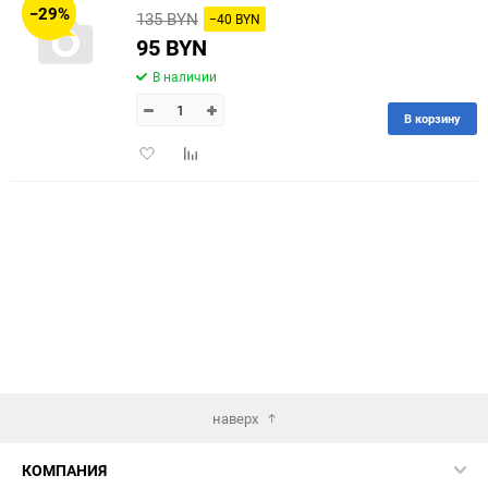
−29%
135 BYN
−40 BYN
60
95 BYN
В наличии
90
В корзину
150
Добавить
Добавить
в
к
избранное
сравнению
наверх
КОМПАНИЯ