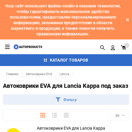
Наш сайт использует файлы cookie и похожие технологии,
чтобы гарантировать максимальное удобство
пользователям, предоставляя персонализированную
информацию, запоминая предпочтения в области
маркетинга и продукции, а также помогая получить
правильную информацию.
0
КАТАЛОГ ТОВАРОВ
Главная
Автоковрики EVA
Lancia
Автоковрики EVA для Lancia Kappa под заказ
Фильтр
Плитка
Подробно
Компактно
30
Автоковрики EVA для Lancia Kappa
30