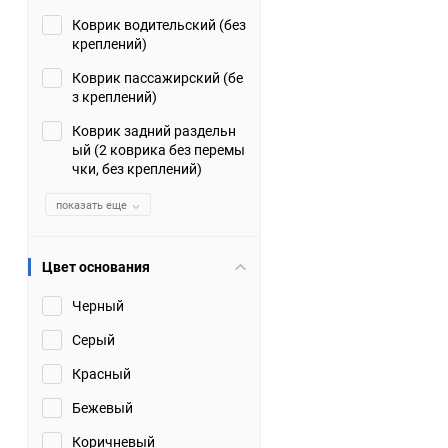
Коврик водительский (без
Suzuki
TATA
креплений)
Tianye
Tofas
Коврик пассажирский (бе
з креплений)
Volkswagen
Volvo
Коврик задний раздельн
ый (2 коврика без перемы
чки, без креплений)
Zotye
ЗАЗ
показать еще
Москвич
СМЗ
Цвет основания
Черный
Серый
Красный
Бежевый
Коричневый