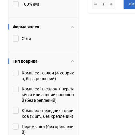
100% eva
В 
JMC
Jaguar
Lamborghini
Lancia
Форма ячеек
Сота
Lincoln
Luxgen
Maserati
Maybach
Тип коврика
Metrocab
Mitsubishi
Комплект салон (4 коврик
а, без креплений)
Opel
PUCH
Комплект в салон + перем
ычка или задний сплошно
Porsche
Proton
й (без креплений)
Комплект передних коври
Rover
SEAT
ков (2 шт., без креплений)
Перемычка (без креплени
ShuangHuan
Skoda
й)