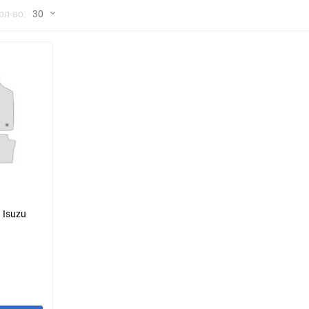
но
ол-во:
30
Chana
ChangFeng
30
Chrysler
Citroen
60
Dadi
Daewoo
90
DeLorean
Delage
150
Eagle
Excalibur
Ford
Foton
 Isuzu
Geo
Great Wall
Hawtai
Honda
Infiniti
Iran Khodro