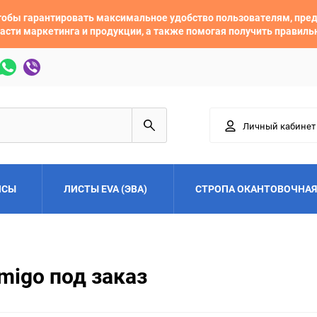
 чтобы гарантировать максимальное удобство пользователям, пр
асти маркетинга и продукции, а также помогая получить правил
Личный кабинет
ЙСЫ
ЛИСТЫ EVA (ЭВА)
СТРОПА ОКАНТОВОЧНАЯ
Adler
Alfa Romeo
migo под заказ
Audi
Austin
Buick
BYD