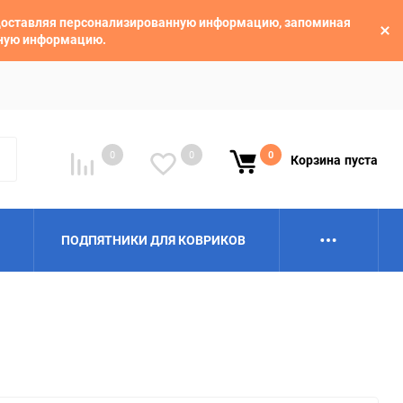
едоставляя персонализированную информацию, запоминая
ьную информацию.
0
0
0
Корзина
пуста
ПОДПЯТНИКИ ДЛЯ КОВРИКОВ
Alpina
Aro
BAIC
BelGee
Borgward
Brilliance