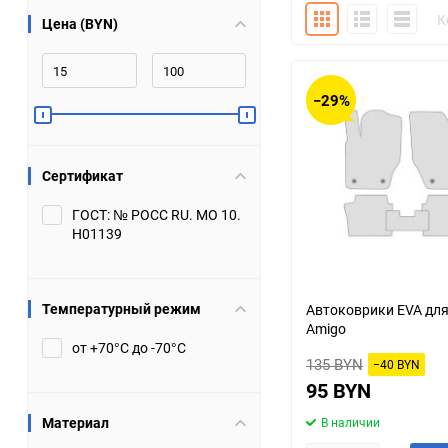
Плитка
Подробно
Компакт
К
Цена (BYN)
Bugatti
Cadillac
Chery
Chevrolet
−29%
DW Hower
Dacia
Сертификат
Datsun
De Tomaso
ГОСТ: № РОСС RU. МО 10.
Н01139
DongFeng
Doninvest
Ferrari
Fiat
Температурный режим
Автоковрики EVA для
Amigo
Geely
Genesis
от +70°С до -70°С
135 BYN
−40 BYN
Hanomag
Haval
95 BYN
Материал
В наличии
Hummer
Hyundai