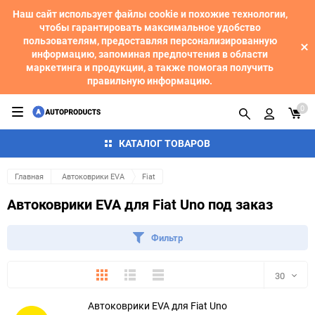
Наш сайт использует файлы cookie и похожие технологии,
чтобы гарантировать максимальное удобство
пользователям, предоставляя персонализированную
информацию, запоминая предпочтения в области
маркетинга и продукции, а также помогая получить
правильную информацию.
0
КАТАЛОГ ТОВАРОВ
Главная
Автоковрики EVA
Fiat
Автоковрики EVA для Fiat Uno под заказ
Фильтр
Плитка
Подробно
Компактно
30
Автоковрики EVA для Fiat Uno
30