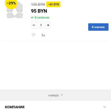
−29%
135 BYN
−40 BYN
60
95 BYN
В наличии
90
В корзину
150
Добавить
Добавить
в
к
избранное
сравнению
наверх
КОМПАНИЯ