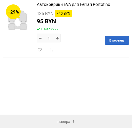
Автоковрики EVA для Ferrari Portofino
30
−29%
135 BYN
−40 BYN
60
95 BYN
В наличии
90
В корзину
150
Добавить
Добавить
в
к
избранное
сравнению
наверх