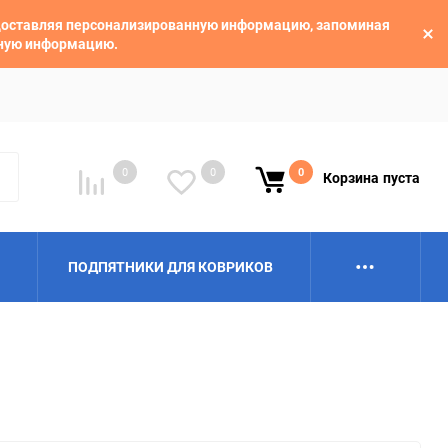
едоставляя персонализированную информацию, запоминая
ьную информацию.
0
0
0
Корзина
пуста
ПОДПЯТНИКИ ДЛЯ КОВРИКОВ
Alpina
Aro
BAIC
BelGee
Borgward
Brilliance