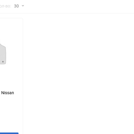
но
ол-во:
30
Chana
ChangFeng
30
Chrysler
Citroen
60
Dadi
Daewoo
90
DeLorean
Delage
150
Eagle
Excalibur
Ford
Foton
 Nissan
Geo
Great Wall
Hawtai
Honda
Infiniti
Iran Khodro