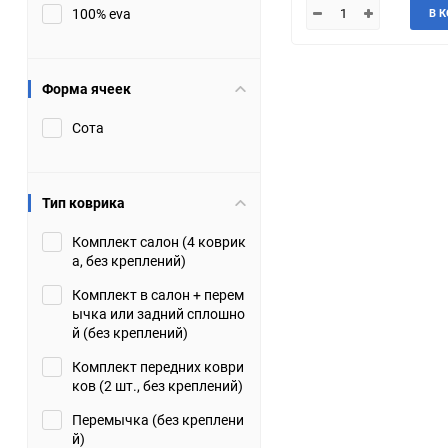
100% eva
В 
JMC
Jaguar
Lamborghini
Lancia
Форма ячеек
Сота
Lincoln
Luxgen
Maserati
Maybach
Тип коврика
Metrocab
Mitsubishi
Комплект салон (4 коврик
а, без креплений)
Opel
PUCH
Комплект в салон + перем
ычка или задний сплошно
Porsche
Proton
й (без креплений)
Комплект передних коври
Rover
SEAT
ков (2 шт., без креплений)
Перемычка (без креплени
ShuangHuan
Skoda
й)