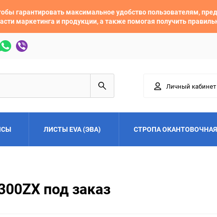
 чтобы гарантировать максимальное удобство пользователям, пр
асти маркетинга и продукции, а также помогая получить правил
Личный кабинет
ЙСЫ
ЛИСТЫ EVA (ЭВА)
СТРОПА ОКАНТОВОЧНАЯ
Adler
Alfa Romeo
300ZX под заказ
Audi
Austin
Buick
BYD