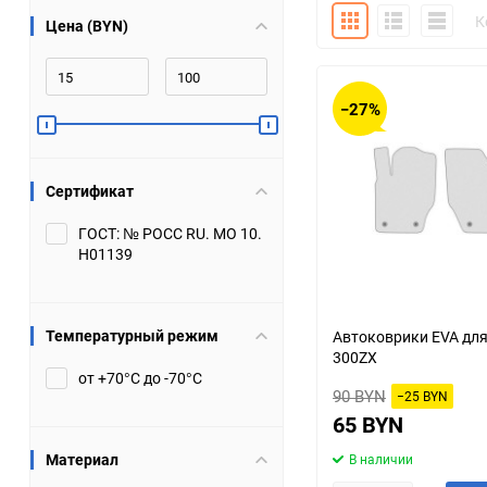
Плитка
Подробно
Компакт
К
Цена (BYN)
Bugatti
Cadillac
Chery
Chevrolet
−27%
DW Hower
Dacia
Сертификат
Datsun
De Tomaso
ГОСТ: № РОСС RU. МО 10.
Н01139
DongFeng
Doninvest
Ferrari
Fiat
Температурный режим
Автоковрики EVA для
300ZX
Geely
Genesis
от +70°С до -70°С
90 BYN
−25 BYN
Hanomag
Haval
65 BYN
Материал
В наличии
Hummer
Hyundai