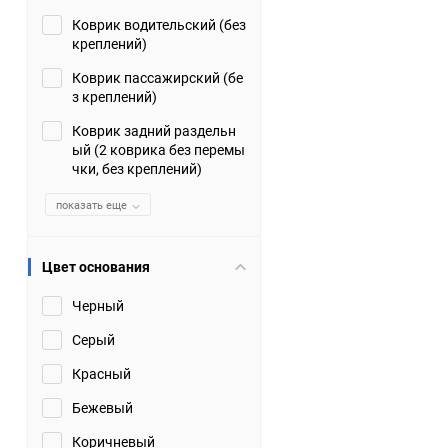
Коврик водительский (без
Suzuki
TATA
креплений)
Tianye
Tofas
Коврик пассажирский (бе
з креплений)
Volkswagen
Volvo
Коврик задний раздельн
ый (2 коврика без перемы
чки, без креплений)
Zotye
ЗАЗ
показать еще
Москвич
СМЗ
Цвет основания
Черный
Серый
Красный
Бежевый
Коричневый