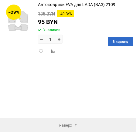
Автоковрики EVA для LADA (ВАЗ) 2109
30
−29%
135 BYN
−40 BYN
60
95 BYN
В наличии
90
В корзину
150
Добавить
Добавить
в
к
избранное
сравнению
наверх