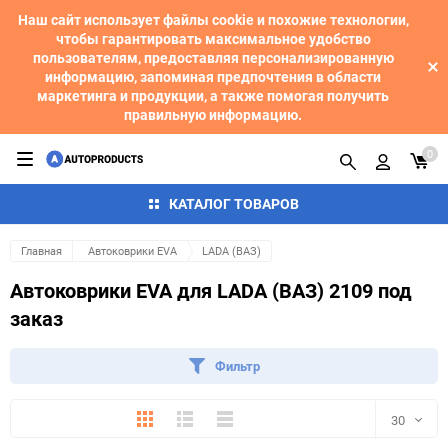
Наш сайт использует файлы cookie и похожие технологии,
чтобы гарантировать максимальное удобство
пользователям, предоставляя персонализированную
информацию, запоминая предпочтения в области
маркетинга и продукции, а также помогая получить
правильную информацию.
0
КАТАЛОГ ТОВАРОВ
Главная
Автоковрики EVA
LADA (ВАЗ)
Автоковрики EVA для LADA (ВАЗ) 2109 под
заказ
Фильтр
Плитка
Подробно
Компактно
30