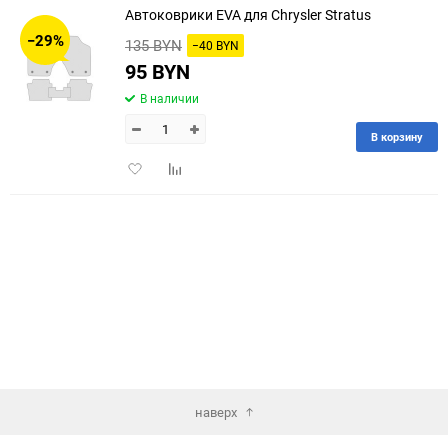
Автоковрики EVA для Chrysler Stratus
30
−29%
135 BYN
−40 BYN
60
95 BYN
В наличии
90
В корзину
150
Добавить
Добавить
в
к
избранное
сравнению
наверх