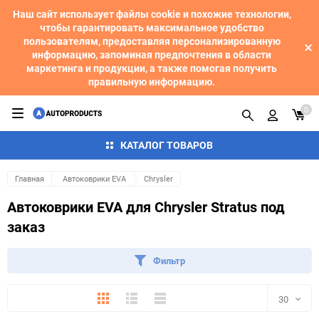
Наш сайт использует файлы cookie и похожие технологии,
чтобы гарантировать максимальное удобство
пользователям, предоставляя персонализированную
информацию, запоминая предпочтения в области
маркетинга и продукции, а также помогая получить
правильную информацию.
0
КАТАЛОГ ТОВАРОВ
Главная
Автоковрики EVA
Chrysler
Автоковрики EVA для Chrysler Stratus под
заказ
Фильтр
Плитка
Подробно
Компактно
30