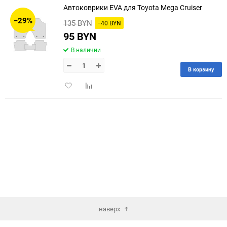
Автоковрики EVA для Toyota Mega Cruiser
30
−29%
135 BYN
−40 BYN
60
95 BYN
В наличии
90
В корзину
150
Добавить
Добавить
в
к
избранное
сравнению
наверх