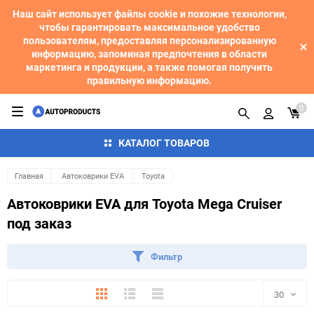
Наш сайт использует файлы cookie и похожие технологии,
чтобы гарантировать максимальное удобство
пользователям, предоставляя персонализированную
информацию, запоминая предпочтения в области
маркетинга и продукции, а также помогая получить
правильную информацию.
0
КАТАЛОГ ТОВАРОВ
Главная
Автоковрики EVA
Toyota
Автоковрики EVA для Toyota Mega Cruiser
под заказ
Фильтр
Плитка
Подробно
Компактно
30