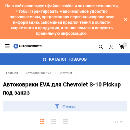
Наш сайт использует файлы cookie и похожие технологии,
чтобы гарантировать максимальное удобство
пользователям, предоставляя персонализированную
информацию, запоминая предпочтения в области
маркетинга и продукции, а также помогая получить
правильную информацию.
0
КАТАЛОГ ТОВАРОВ
Главная
Автоковрики EVA
Chevrolet
Автоковрики EVA для Chevrolet S-10 Pickup
под заказ
Фильтр
Плитка
Подробно
Компактно
30