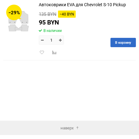
Автоковрики EVA для Chevrolet S-10 Pickup
30
−29%
135 BYN
−40 BYN
60
95 BYN
В наличии
90
В корзину
150
Добавить
Добавить
в
к
избранное
сравнению
наверх