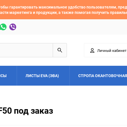
 чтобы гарантировать максимальное удобство пользователям, пр
асти маркетинга и продукции, а также помогая получить правил
Личный кабинет
ЙСЫ
ЛИСТЫ EVA (ЭВА)
СТРОПА ОКАНТОВОЧНАЯ
Adler
Alfa Romeo
F50 под заказ
Audi
Austin
Buick
BYD