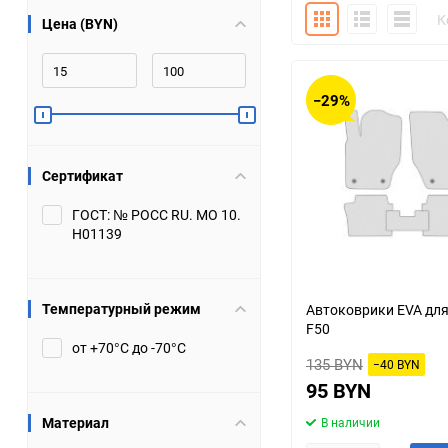
Плитка
Подробно
Компакт
К
Цена (BYN)
Bugatti
Cadillac
Chery
Chevrolet
−29%
DW Hower
Dacia
Сертификат
Datsun
De Tomaso
ГОСТ: № РОСС RU. МО 10.
Н01139
DongFeng
Doninvest
Ferrari
Fiat
Температурный режим
Автоковрики EVA для 
F50
Geely
Genesis
от +70°С до -70°С
135 BYN
−40 BYN
Hanomag
Haval
95 BYN
Материал
В наличии
Hummer
Hyundai