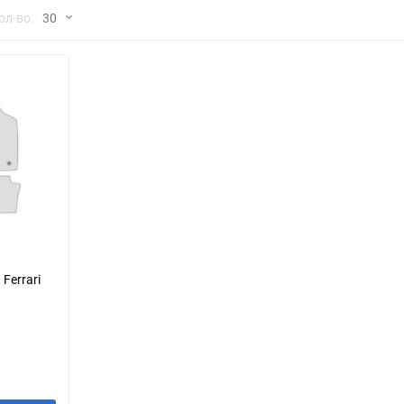
но
ол-во:
30
Chana
ChangFeng
30
Chrysler
Citroen
60
Dadi
Daewoo
90
DeLorean
Delage
150
Eagle
Excalibur
Ford
Foton
Ferrari
Geo
Great Wall
Hawtai
Honda
Infiniti
Iran Khodro