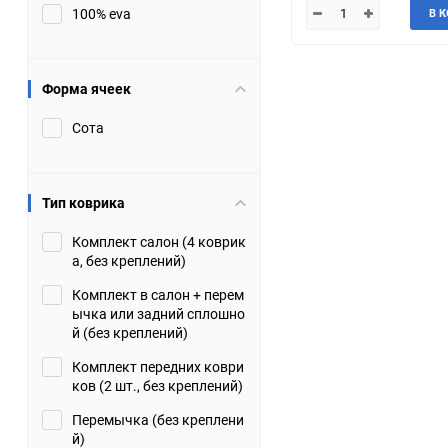
100% eva
В 
JMC
Jaguar
Lamborghini
Lancia
Форма ячеек
Сота
Lincoln
Luxgen
Maserati
Maybach
Тип коврика
Metrocab
Mitsubishi
Комплект салон (4 коврик
а, без креплений)
Opel
PUCH
Комплект в салон + перем
ычка или задний сплошно
Porsche
Proton
й (без креплений)
Комплект передних коври
Rover
SEAT
ков (2 шт., без креплений)
Перемычка (без креплени
ShuangHuan
Skoda
й)