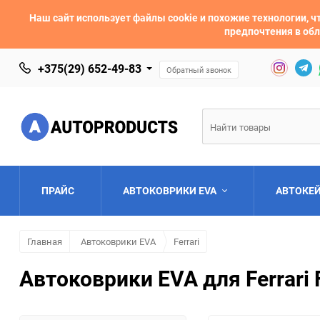
Наш сайт использует файлы cookie и похожие технологии,
предпочтения в обл
+375(29) 652-49-83
Обратный звонок
ПРАЙС
АВТОКОВРИКИ EVA
АВТОКЕ
Главная
Автоковрики EVA
Ferrari
AC
Acura
Автоковрики EVA для Ferrari 
Asia
Aston Martin
Bentley
BMW