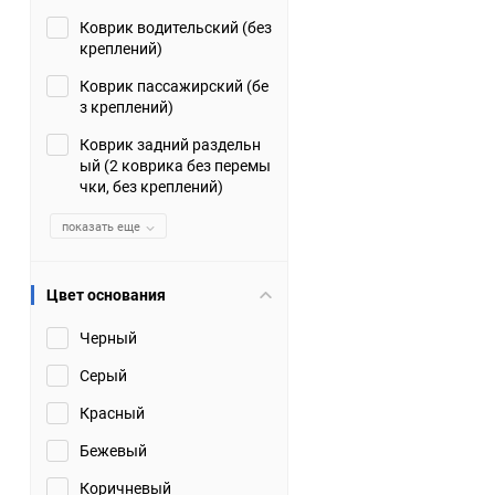
Коврик водительский (без
Suzuki
TATA
креплений)
Tianye
Tofas
Коврик пассажирский (бе
з креплений)
Volkswagen
Volvo
Коврик задний раздельн
ый (2 коврика без перемы
чки, без креплений)
Zotye
ЗАЗ
показать еще
Москвич
СМЗ
Цвет основания
Черный
Серый
Красный
Бежевый
Коричневый