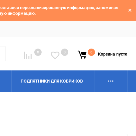
едоставляя персонализированную информацию, запоминая
ьную информацию.
0
0
0
Корзина
пуста
ПОДПЯТНИКИ ДЛЯ КОВРИКОВ
Alpina
Aro
BAIC
BelGee
Borgward
Brilliance