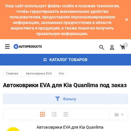
Наш сайт использует файлы cookie и похожие технологии,
чтобы гарантировать максимальное удобство
пользователям, предоставляя персонализированную
информацию, запоминая предпочтения в области
маркетинга и продукции, а также помогая получить
правильную информацию.
0
КАТАЛОГ ТОВАРОВ
Главная
Автоковрики EVA
Kia
Автоковрики EVA для Kia Quanlima под заказ
Фильтр
Плитка
Подробно
Компактно
30
Автоковрики EVA для Kia Quanlima
30