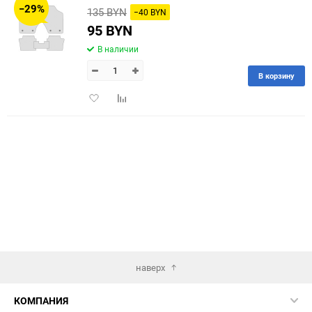
−29%
135 BYN
−40 BYN
60
95 BYN
В наличии
90
В корзину
150
Добавить
Добавить
в
к
избранное
сравнению
наверх
КОМПАНИЯ