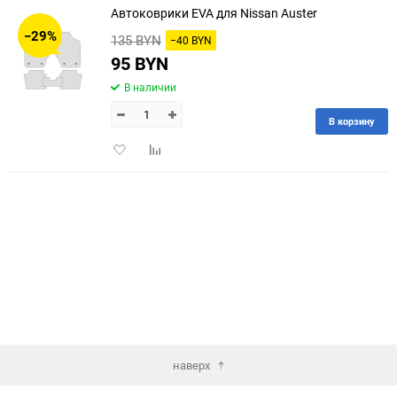
Автоковрики EVA для Nissan Auster
30
−29%
135 BYN
−40 BYN
60
95 BYN
В наличии
90
В корзину
150
Добавить
Добавить
в
к
избранное
сравнению
наверх