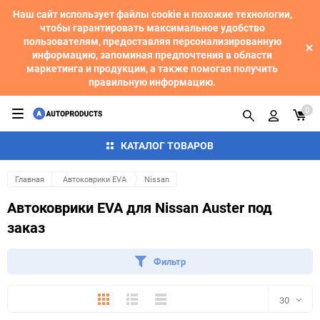
Наш сайт использует файлы cookie и похожие технологии,
чтобы гарантировать максимальное удобство
пользователям, предоставляя персонализированную
информацию, запоминая предпочтения в области
маркетинга и продукции, а также помогая получить
правильную информацию.
0
КАТАЛОГ ТОВАРОВ
Главная
Автоковрики EVA
Nissan
Автоковрики EVA для Nissan Auster под
заказ
Фильтр
Плитка
Подробно
Компактно
30