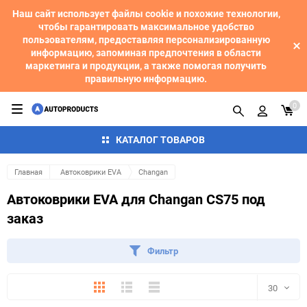
Наш сайт использует файлы cookie и похожие технологии,
чтобы гарантировать максимальное удобство
пользователям, предоставляя персонализированную
информацию, запоминая предпочтения в области
маркетинга и продукции, а также помогая получить
правильную информацию.
0
КАТАЛОГ ТОВАРОВ
Главная
Автоковрики EVA
Changan
Автоковрики EVA для Changan CS75 под
заказ
Фильтр
Плитка
Подробно
Компактно
30