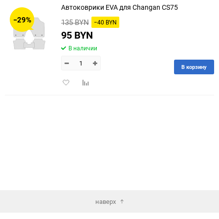
Автоковрики EVA для Changan CS75
30
−29%
135 BYN
−40 BYN
60
95 BYN
В наличии
90
В корзину
150
Добавить
Добавить
в
к
избранное
сравнению
наверх