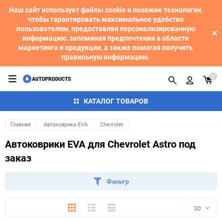
Наш сайт использует файлы cookie и похожие технологии,
чтобы гарантировать максимальное удобство
пользователям, предоставляя персонализированную
информацию, запоминая предпочтения в области
маркетинга и продукции, а также помогая получить
правильную информацию.
0
КАТАЛОГ ТОВАРОВ
Главная
Автоковрики EVA
Chevrolet
Автоковрики EVA для Chevrolet Astro под
заказ
Фильтр
Плитка
Подробно
Компактно
30