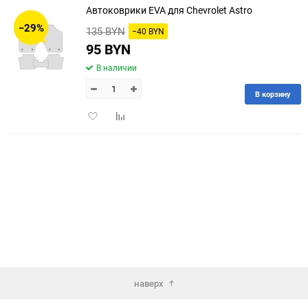
Автоковрики EVA для Chevrolet Astro
30
−29%
135 BYN
−40 BYN
60
95 BYN
В наличии
90
В корзину
150
Добавить
Добавить
в
к
избранное
сравнению
наверх