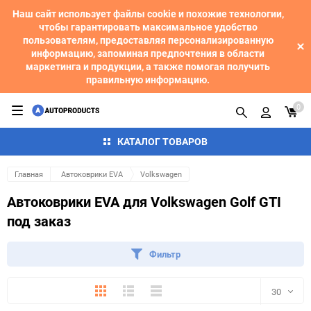
Наш сайт использует файлы cookie и похожие технологии,
чтобы гарантировать максимальное удобство
пользователям, предоставляя персонализированную
информацию, запоминая предпочтения в области
маркетинга и продукции, а также помогая получить
правильную информацию.
0
КАТАЛОГ ТОВАРОВ
Главная
Автоковрики EVA
Volkswagen
Автоковрики EVA для Volkswagen Golf GTI
под заказ
Фильтр
Плитка
Подробно
Компактно
30