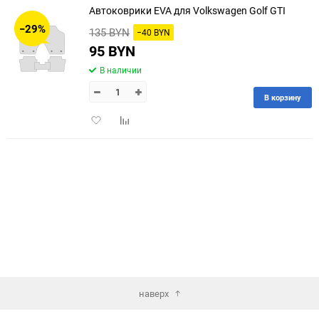
Автоковрики EVA для Volkswagen Golf GTI
30
−29%
135 BYN
−40 BYN
60
95 BYN
В наличии
90
В корзину
150
Добавить
Добавить
в
к
избранное
сравнению
наверх