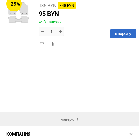
−29%
135 BYN
−40 BYN
60
95 BYN
В наличии
90
В корзину
150
Добавить
Добавить
в
к
избранное
сравнению
наверх
КОМПАНИЯ