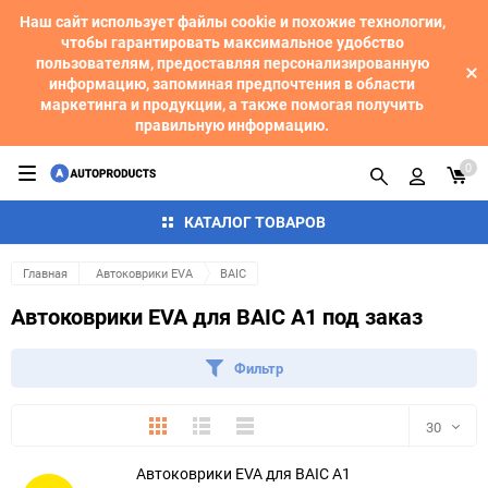
Наш сайт использует файлы cookie и похожие технологии,
чтобы гарантировать максимальное удобство
пользователям, предоставляя персонализированную
информацию, запоминая предпочтения в области
маркетинга и продукции, а также помогая получить
правильную информацию.
0
КАТАЛОГ ТОВАРОВ
Главная
Автоковрики EVA
BAIC
Автоковрики EVA для BAIC A1 под заказ
Фильтр
Плитка
Подробно
Компактно
30
Автоковрики EVA для BAIC A1
30